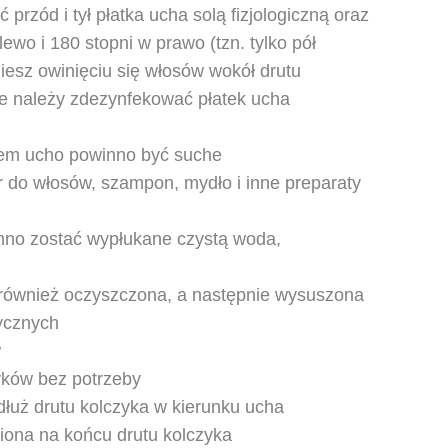
 przód i tył płatka ucha solą fizjologiczną oraz
ewo i 180 stopni w prawo (tzn. tylko pół
iesz owinięciu się włosów wokół drutu
nie należy zdezynfekować płatek ucha
iem ucho powinno być suche
r do włosów, szampon, mydło i inne preparaty
no zostać wypłukane czystą woda,
 również oczyszczona, a następnie wysuszona
zycznych
w
zyków bez potrzeby
dłuż drutu kolczyka w kierunku ucha
iona na końcu drutu kolczyka