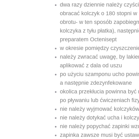
dwa razy dziennie należy czyścić
obracać kolczyk o 180 stopni w l
obrotu- w ten sposób zapobiegn
kolczyka z tyłu płatka), następ
preparatem Octenisept
w okresie pomiędzy czyszczen
należy zwracać uwagę, by lakie
aplikować z dala od uszu
po użyciu szamponu ucho powin
a następnie zdezynfekowane
okolica przekłucia powinna być
po pływaniu lub ćwiczeniach fi
nie należy wyjmować kolczykó
nie należy dotykać ucha i kolc
nie należy popychać zapinki wz
zapinka zawsze musi być ustaw