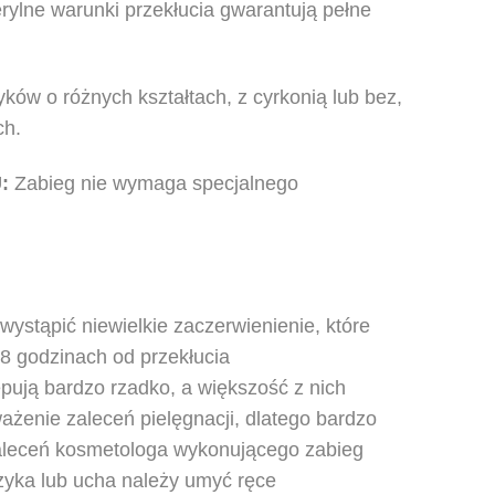
erylne warunki przekłucia gwarantują pełne
ków o różnych kształtach, z cyrkonią lub bez,
ch.
U:
Z
abieg nie wymaga specjalnego
ystąpić niewielkie zaczerwienienie, które
48 godzinach od przekłucia
ępują bardzo rzadko, a większość z nich
żenie zaleceń pielęgnacji, dlatego bardzo
zaleceń kosmetologa wykonującego zabieg
zyka lub ucha należy umyć ręce