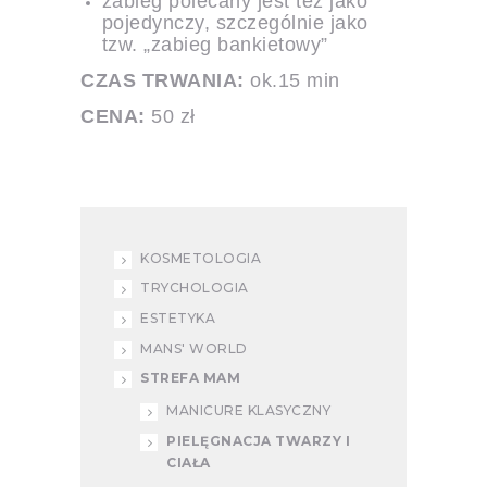
zabieg polecany jest też jako
pojedynczy, szczególnie jako
tzw. „zabieg bankietowy”
CZAS TRWANIA:
ok.15 min
CENA:
50 zł
KOSMETOLOGIA
TRYCHOLOGIA
ESTETYKA
MANS' WORLD
STREFA MAM
MANICURE KLASYCZNY
PIELĘGNACJA TWARZY I
CIAŁA