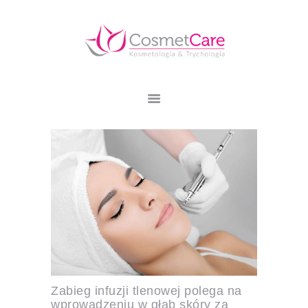
CosmetCare
O MNIE
OFERTA
CENNIK
PODARUNEK
PIĘKNA
TWÓJ PROBLEM
REGULAMIN
KONTAKT
Zabieg infuzji tlenowej polega na
wprowadzeniu w głąb skóry za